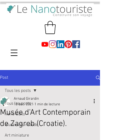
Post
Tous les posts
Arnaud Girardin
Tous les posts
13 déc. 2021
1 min de lecture
Musée d'Art Contemporain
Nano-Edito
de Zagreb (Croatie).
Musées du monde
Art miniature