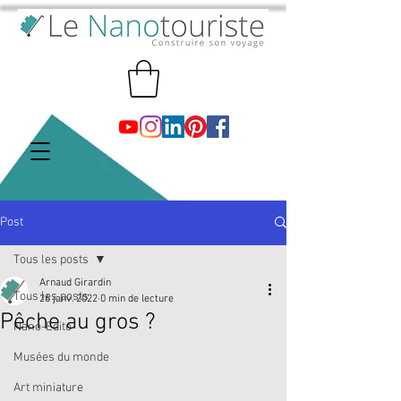
Post
Tous les posts
Arnaud Girardin
Tous les posts
26 janv. 2022
0 min de lecture
Pêche au gros ?
Nano-Edito
Musées du monde
Art miniature