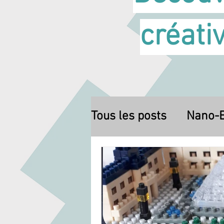
créati
Tous les posts
Nano-E
À construire chez soi