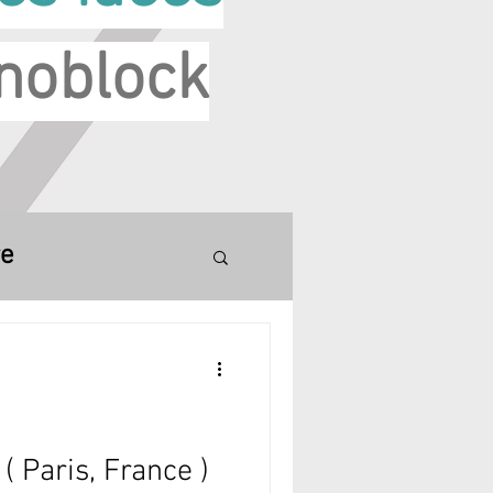
noblock
re
 Paris, France )