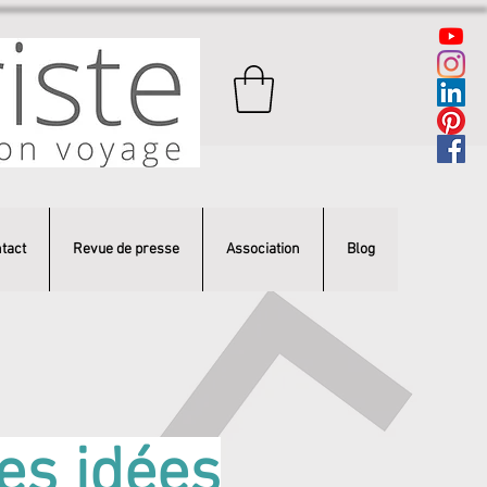
tact
Revue de presse
Association
Blog
les idées