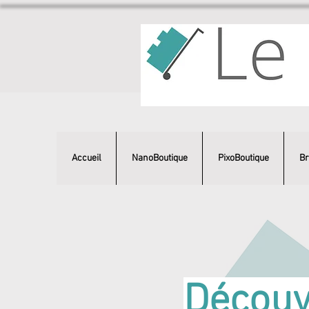
Accueil
NanoBoutique
PixoBoutique
Br
Découvr