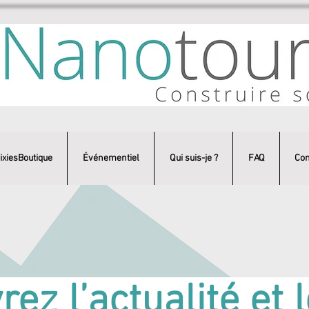
ixiesBoutique
Événementiel
Qui suis-je ?
FAQ
Con
ez l’actualité et 