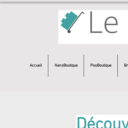
Accueil
NanoBoutique
PixoBoutique
Br
Découvr