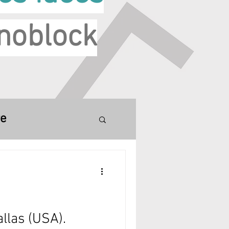
noblock
re
llas (USA).