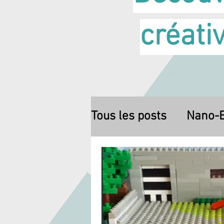
créati
Tous les posts
Nano-E
À construire chez soi