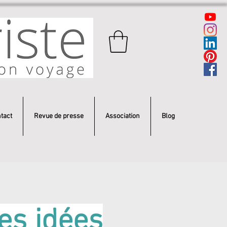
tact
Revue de presse
Association
Blog
les idées