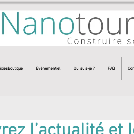
ixiesBoutique
Événementiel
Qui suis-je ?
FAQ
Con
ez l’actualité et 