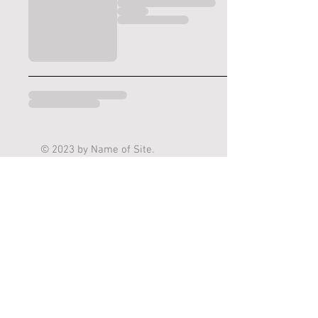
© 2023 by Name of Site.
Proudly created with
Wix.com
Mentions Légales.
CGV
Contact
Politique de confidentialité