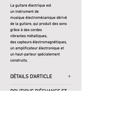
La guitare électrique est
un instrument de
musique électromécanique dérivé
de la guitare, qui produit des sons
grâce à des cordes
vibrantes métalliques,
des capteurs électromagnétiques,
un amplificateur électronique et
un haut-parleur spécialement
construits.
DÉTAILS D'ARTICLE
Jeu de construction
POLITIQUE D'ÉCHANGE ET
japonais de 150 pièces.
DE REMBOURSEMENT
Niveau de difficulté : 1/5
Echangeable ou
Référence NBC-346
INFOS DE LIVRAISON